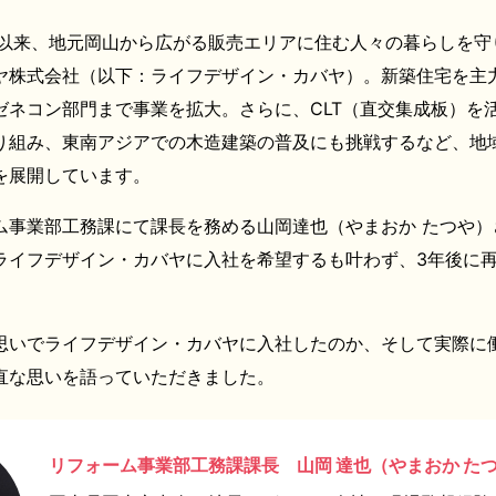
して以来、地元岡山から広がる販売エリアに住む人々の暮らしを
ヤ株式会社（以下：ライフデザイン・カバヤ）。新築住宅を主
ゼネコン部門まで事業を拡大。さらに、CLT（直交集成板）を
り組み、東南アジアでの木造建築の普及にも挑戦するなど、地
を展開しています。
ム事業部工務課にて課長を務める山岡達也（やまおか たつや）
ライフデザイン・カバヤに入社を希望するも叶わず、3年後に
思いでライフデザイン・カバヤに入社したのか、そして実際に
直な思いを語っていただきました。
リフォーム事業部工務課課長 山岡 達也（やまおか た