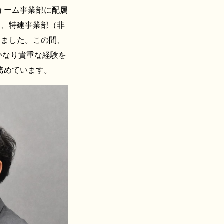
ォーム事業部に配属
後、特建事業部（非
めました。この間、
かなり貴重な経験を
務めています。